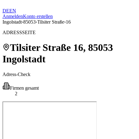
DE
EN
Anmelden
Konto erstellen
Ingolstadt
›
85053
›
Tilsiter Straße
›
16
ADRESSSEITE
Tilsiter Straße
16
,
85053
Ingolstadt
Adress-Check
Firmen gesamt
2