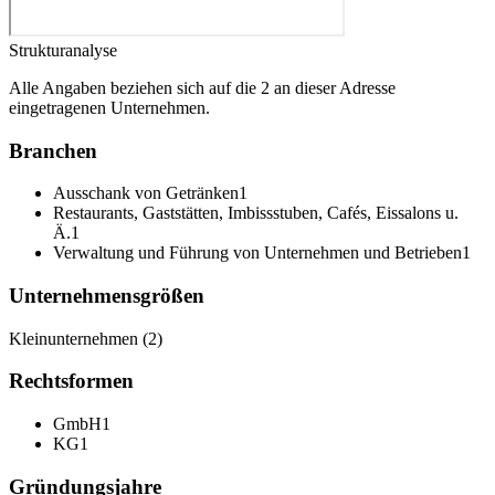
Strukturanalyse
Alle Angaben beziehen sich auf die 2 an dieser Adresse
eingetragenen Unternehmen.
Branchen
Ausschank von Getränken
1
Restaurants, Gaststätten, Imbissstuben, Cafés, Eissalons u.
Ä.
1
Verwaltung und Führung von Unternehmen und Betrieben
1
Unternehmensgrößen
Kleinunternehmen
(
2
)
Rechtsformen
GmbH
1
KG
1
Gründungsjahre