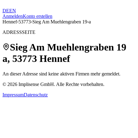
DE
EN
Anmelden
Konto erstellen
Hennef
›
53773
›
Sieg Am Muehlengraben 19
›
a
ADRESSSEITE
Sieg Am Muehlengraben 19
a
,
53773
Hennef
An dieser Adresse sind keine aktiven Firmen mehr gemeldet.
©
2026
Implisense GmbH.
Alle Rechte vorbehalten.
Impressum
Datenschutz