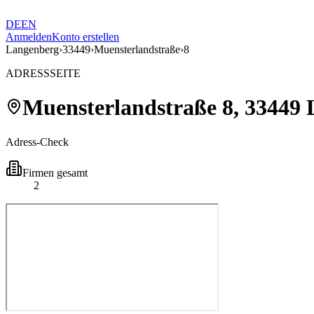
DE
EN
Anmelden
Konto erstellen
Langenberg
›
33449
›
Muensterlandstraße
›
8
ADRESSSEITE
Muensterlandstraße
8
,
33449
Adress-Check
Firmen gesamt
2